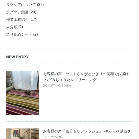
ラグケアについて
(32)
ラグケア動画
(20)
作業工程紹介
(17)
未分類
(2)
滑り止めシート
(2)
NEW ENTRY
お客様の声「ヤマトさんがとびきりの笑顔でお届け」
-ハグみじゅうたんクリーニング-
2026年08月09日
お客様の声「気分もリフレッシュ」 -ギャッベ絨毯ク
リーニング-