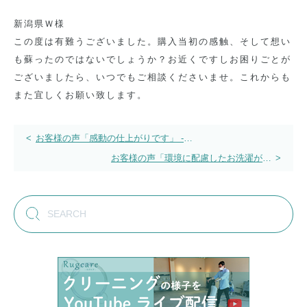
新潟県Ｗ様
この度は有難うございました。購入当初の感触、そして想い
も蘇ったのではないでしょうか？お近くですしお困りごとが
ございましたら、いつでもご相談くださいませ。これからも
また宜しくお願い致します。
投
<
お客様の声「感動の仕上がりです」 -ギ
ャッベ絨毯クリーニング-
稿
お客様の声「環境に配慮したお洗濯がい
>
い」 -ハグみじゅうたんクリーニング-
ナ
ビ
ゲ
ー
シ