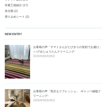
作業工程紹介
(17)
未分類
(2)
滑り止めシート
(2)
NEW ENTRY
お客様の声「ヤマトさんがとびきりの笑顔でお届け」
-ハグみじゅうたんクリーニング-
2026年08月09日
お客様の声「気分もリフレッシュ」 -ギャッベ絨毯ク
リーニング-
2026年08月06日