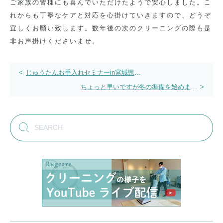
ご家族の皆様にも喜んでいただけたようで安心しました。こ
れからも丁寧なケアと対応を心掛けていきますので、どうぞ
宜しくお願い致します。数年後の次のクリーニングの際も是
非お声掛けくださいませ。
投
<
じゅうたんお手入れセミナーin宮城県石
巻市
稿
ちょっと早いですが冬の準備を始めませ
>
んか？
ナ
ビ
ゲ
ー
シ
ョ
ン